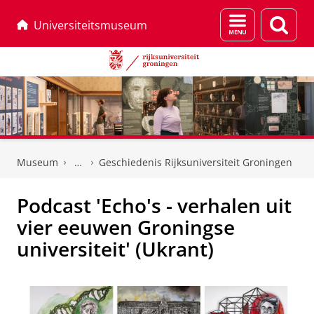
Menu
Zoek
Universiteitsmuseum
en
zoeken
Skip
Skip
to
to
Museum
Geschiedenis Rijksuniversiteit Groningen
Content
Navigation
Podcast 'Echo's - verhalen uit
vier eeuwen Groningse
universiteit' (Ukrant)