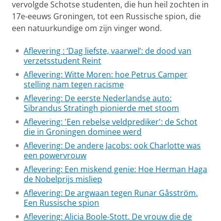
vervolgde Schotse studenten, die hun heil zochten in
17e-eeuws Groningen, tot een Russische spion, die
een natuurkundige om zijn vinger wond.
Aflevering : ‘Dag liefste, vaarwel’: de dood van
verzetsstudent Reint
Aflevering: Witte Moren: hoe Petrus Camper
stelling nam tegen racisme
Aflevering: De eerste Nederlandse auto:
Sibrandus Stratingh pionierde met stoom
Aflevering: 'Een rebelse veldprediker': de Schot
die in Groningen dominee werd
Aflevering: De andere Jacobs: ook Charlotte was
een powervrouw
Aflevering: Een miskend genie: Hoe Herman Haga
de Nobelprijs misliep
Aflevering: De argwaan tegen Runar Gåsström.
Een Russische spion
Aflevering: Alicia Boole-Stott. De vrouw die de