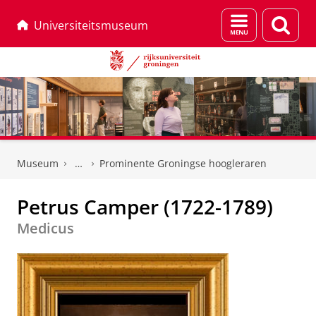
Menu
Zoek
Universiteitsmuseum
en
zoeken
Skip
Skip
to
to
Museum
Prominente Groningse hoogleraren
Content
Navigation
Petrus Camper (1722-1789)
Medicus