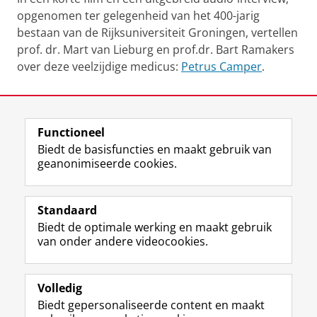
opgenomen ter gelegenheid van het 400-jarig
bestaan van de Rijksuniversiteit Groningen, vertellen
prof. dr. Mart van Lieburg en prof.dr. Bart Ramakers
over deze veelzijdige medicus:
Petrus Camper
.
Laatst gewijzigd:
13 augustus 2021 15:19
Functioneel
View this page in:
English
Biedt de basisfuncties en maakt gebruik van
geanonimiseerde cookies.
F
T
I
Volg ons op
a
w
n
Standaard
c
i
s
Biedt de optimale werking en maakt gebruik
e
t
t
Over het museum
van onder andere videocookies.
b
t
a
Ook interessant
o
e
g
o
r
r
Praktisch
k
p
a
Volledig
p
r
m
Biedt gepersonaliseerde content en maakt
Volg ons op
a
o
-