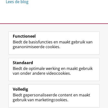
Lees de blog
View this page in:
English
Functioneel
Biedt de basisfuncties en maakt gebruik van
geanonimiseerde cookies.
M
I
Volg ons op
a
n
Standaard
s
s
Biedt de optimale werking en maakt gebruik
t
t
De UB voor medewerkers
van onder andere videocookies.
o
a
De UB voor studenten
d
g
o
r
Praktisch
n
a
Volledig
p
m
Biedt gepersonaliseerde content en maakt
Over de UB
r
-
gebruik van marketingcookies.
o
a
f
c