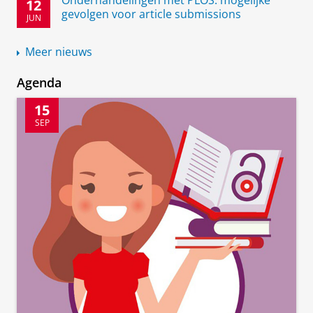
Onderhandelingen met PLOS: mogelijke
12
gevolgen voor article submissions
JUN
Meer nieuws
Agenda
15
SEP