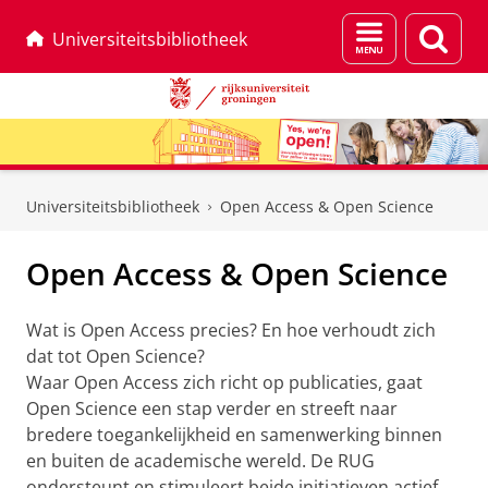
Menu
Zoek
Universiteitsbibliotheek
en
zoeken
Skip
Skip
to
to
Universiteitsbibliotheek
Open Access & Open Science
Content
Navigation
Open Access & Open Science
Wat is Open Access precies? En hoe verhoudt zich
dat tot Open Science?
Waar Open Access zich richt op publicaties, gaat
Open Science een stap verder en streeft naar
bredere toegankelijkheid en samenwerking binnen
en buiten de academische wereld. De RUG
ondersteunt en stimuleert beide initiatieven actief.