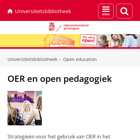
Menu
Zoek
Universiteitsbibliotheek
en
zoeken
Skip
Skip
to
to
Universiteitsbibliotheek
Open education
Content
Navigation
OER en open pedagogiek
Strategieën voor het gebruik van OER in het