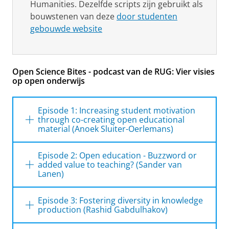
Humanities. Dezelfde scripts zijn gebruikt als
bouwstenen van deze
door studenten
gebouwde website
Open Science Bites - podcast van de RUG: Vier visies
op open onderwijs
Episode 1: Increasing student motivation
through co-creating open educational
material (Anoek Sluiter-Oerlemans)
Anoek Sluiter-Oerlemans
, Assistant Professor
Episode 2: Open education - Buzzword or
Youth Studies bij de Faculteit Gedrags- &
added value to teaching? (Sander van
Maatschappijwetenschappen, deelt haar visie
Lanen)
op en ervaringen met open onderwijs. Anoek
Sander van Lanen
, universitair docent
besloot onlangs om open
Episode 3: Fostering diversity in knowledge
culturele geografie aan de Faculteit Ruimtelijke
production (Rashid Gabdulhakov)
onderwijsmaterialen te gaan gebruiken. Ze
Wetenschappen, ontwikkelde het open
betrok studenten bij het co-creëren van