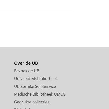
Over de UB
Bezoek de UB
Universiteitsbibliotheek
UB Zernike Self-Service
Medische Bibliotheek UMCG
Gedrukte collecties