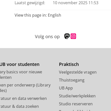
Laatst gewijzigd:
10 november 2025 11:53
View this page in:
English
M
I
Volg ons op
a
n
s
s
t
t
o
a
d
g
UB voor studenten
Praktisch
o
r
rary basics voor nieuwe
Veelgestelde vragen
n
a
denten
p
m
Thuistoegang
ken per onderwerp (Library
r
-
UB App
des)
o
a
Studie/werkplekken
f
c
eratuur en data verwerken
i
c
Studio reserveren
eratuur & data zoeken
e
o