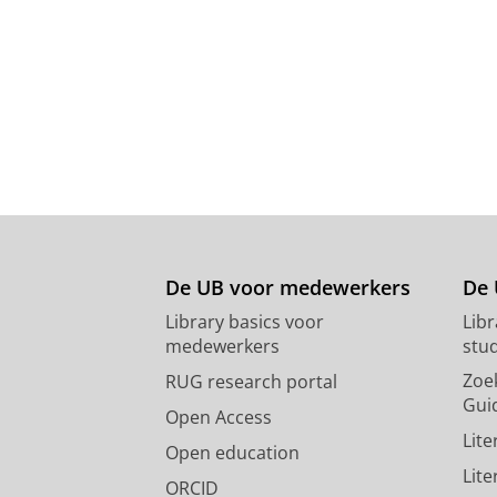
De UB voor medewerkers
De 
Library basics voor
Lib
medewerkers
stu
Zoe
RUG research portal
Gui
Open Access
Lit
Open education
Lit
ORCID