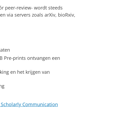
óór peer-review- wordt steeds
n via servers zoals arXiv, bioRxiv,
taten
NB Pre-prints ontvangen een
king en het krijgen van
ng
ng Scholarly Communication