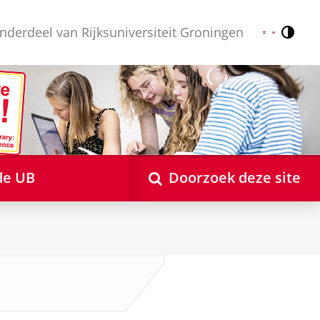
nderdeel van Rijksuniversiteit Groningen
Contr
Nederlands
English
de UB
Doorzoek deze site