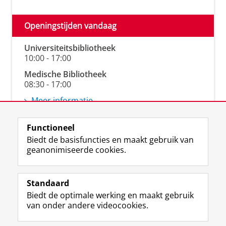
Openingstijden vandaag
Universiteitsbibliotheek
10:00 - 17:00
Medische Bibliotheek
08:30 - 17:00
Meer informatie
Functioneel
Biedt de basisfuncties en maakt gebruik van
geanonimiseerde cookies.
M
I
Volg ons op
a
n
Standaard
s
s
Biedt de optimale werking en maakt gebruik
t
t
De UB voor medewerkers
van onder andere videocookies.
o
a
De UB voor studenten
d
g