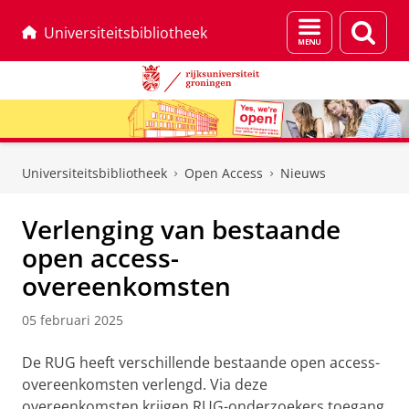
Menu
Zoek
Universiteitsbibliotheek
en
zoeken
Skip
Skip
to
to
Universiteitsbibliotheek
Open Access
Nieuws
Content
Navigation
Verlenging van bestaande
open access-
overeenkomsten
05 februari 2025
De RUG heeft verschillende bestaande open access-
overeenkomsten verlengd. Via deze
overeenkomsten krijgen RUG-onderzoekers toegang