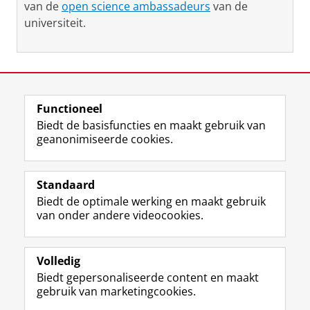
van de
open science ambassadeurs
van de
universiteit.
Laatst gewijzigd:
13 april 2026 09:19
Functioneel
View this page in:
English
Biedt de basisfuncties en maakt gebruik van
geanonimiseerde cookies.
M
I
Volg ons op
a
n
Standaard
s
s
Biedt de optimale werking en maakt gebruik
t
t
De UB voor medewerkers
van onder andere videocookies.
o
a
De UB voor studenten
d
g
o
r
Praktisch
n
a
Volledig
p
m
Biedt gepersonaliseerde content en maakt
Over de UB
r
-
gebruik van marketingcookies.
o
a