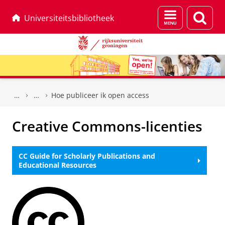
Menu
Zoek
Universiteitsbibliotheek
en
zoeken
Skip
Skip
to
to
Hoe publiceer ik open access
Content
Navigation
Creative Commons-licenties
CC Guide for Scholarly Publications and
Educational Resources