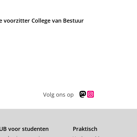
e voorzitter College van Bestuur
M
I
Volg ons op
a
n
s
s
t
t
o
a
d
g
UB voor studenten
Praktisch
o
r