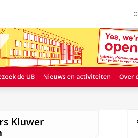
O
ezoek de UB
Nieuws en activiteiten
Over 
ers Kluwer
m