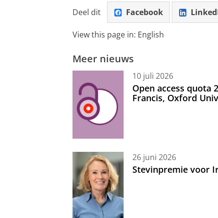
Deel dit
Facebook
Linked
6. Zodra je bent ingelogd in Inv
View this page in:
English
7. Selecteer het instellingenwiel
Meer nieuws
8. Klik op 'Anonymize User'
10 juli 2026
Open access quota 2
9. Klik op 'Confirm' in het vol
Francis, Oxford Uni
10. Rechtsboven zie je dat het is
26 juni 2026
Stevinpremie voor 