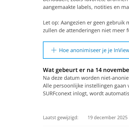
aangemaakte labels, notities en ma
Let op: Aangezien er geen gebruik
zullen de attenderingen niet meer 
Hoe anonimiseer je je InVie
1. Ga naar Inview.nl
Wat gebeurt er na 14 novembe
Na deze datum worden niet-anonie
2. Kies 'Inloggen' (rechtsboven)
Alle persoonlijke instellingen gaa
SURFconext inlogt, wordt automat
3. Selecteer de knop 'Student/M
4. Selecteer 'University of Groni
Laatst gewijzigd:
19 december 2025 
5. Log in met je student- of per