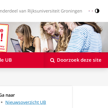
nderdeel van Rijksuniversiteit Groningen
Contr
Nederlands
English
de UB
Doorzoek deze site
Ga naar
Nieuwsoverzicht UB