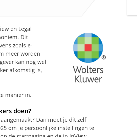
iew en Legal
noniem. Dit
vens zoals e-
am meer worden
tgever kan nog wel
ker afkomstig is,
e manier in.
kers doen?
 aangemaakt? Dan moet je dit zelf
5 om je persoonlijke instellingen te
op de startpagina en de in InView