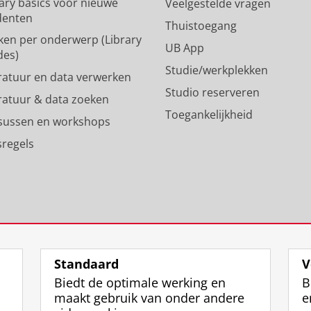
rary basics voor nieuwe
Veelgestelde vragen
n
a
denten
p
m
Thuistoegang
ken per onderwerp (Library
r
-
UB App
des)
o
a
Studie/werkplekken
f
c
eratuur en data verwerken
i
c
Studio reserveren
eratuur & data zoeken
e
o
Toegankelijkheid
l
u
sussen en workshops
R
n
sregels
i
t
j
R
k
i
s
j
u
k
n
s
i
u
v
n
Standaard
V
e
i
Biedt de optimale werking en
B
r
v
maakt gebruik van onder andere
e
s
e