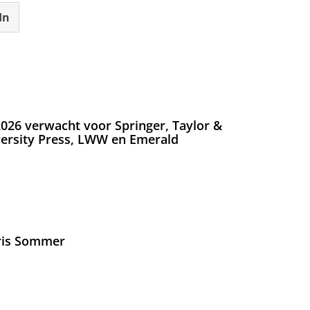
In
iew, klik je op de blauwe stip rechtsboven
 'Mijn account'
026 verwacht voor Springer, Taylor &
gende pop-upscherm
versity Press, LWW en Emerald
 gelukt en je bent klaar!
Iris Sommer