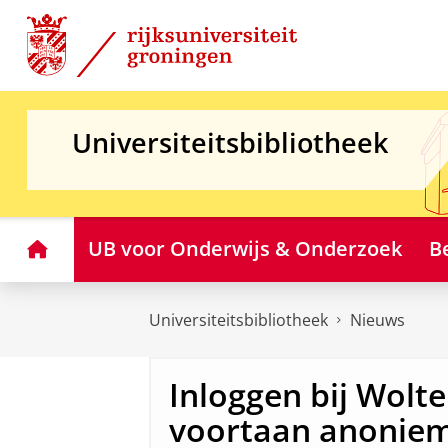
Skip
Skip
to
to
Content
Navigation
Universiteitsbibliotheek
Home
UB voor Onderwijs & Onderzoek
B
Universiteitsbibliotheek
Nieuws
Inloggen bij Wolt
voortaan anonie