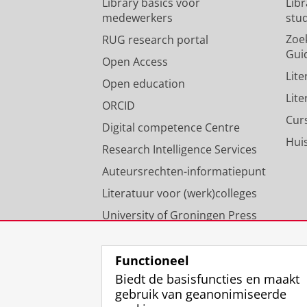
Library basics voor
Lib
medewerkers
stu
Zoe
RUG research portal
Gui
Open Access
Lit
Open education
Lit
ORCID
Cur
Digital competence Centre
Hui
Research Intelligence Services
Auteursrechten-informatiepunt
Literatuur voor (werk)colleges
University of Groningen Press
Onze expertise
Functioneel
Biedt de basisfuncties en maakt
gebruik van geanonimiseerde