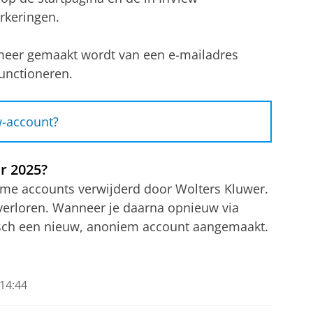
rkeringen.
 meer gemaakt wordt van een e-mailadres
functioneren.
w-account?
r 2025?
me accounts verwijderd door Wolters Kluwer.
n verloren. Wanneer je daarna opnieuw via
isch een nieuw, anoniem account aangemaakt.
edewerker'
ngen'
14:44
soneelsaccount