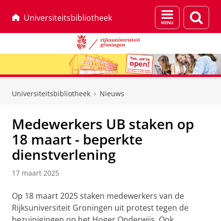
Menu
Zoek
Universiteitsbibliotheek
en
zoeken
Skip
Skip
to
to
Universiteitsbibliotheek
Nieuws
Content
Navigation
Medewerkers UB staken op
18 maart - beperkte
dienstverlening
17 maart 2025
Op 18 maart 2025 staken medewerkers van de
Rijksuniversiteit Groningen uit protest tegen de
bezuinigingen op het Hoger Onderwijs. Ook