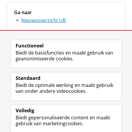
Ga naar
Nieuwsoverzicht UB
Functioneel
Biedt de basisfuncties en maakt gebruik van
geanonimiseerde cookies.
M
I
Volg ons op
a
n
Standaard
s
s
Biedt de optimale werking en maakt gebruik
t
t
De UB voor medewerkers
van onder andere videocookies.
o
a
De UB voor studenten
d
g
o
r
Praktisch
n
a
Volledig
p
m
Biedt gepersonaliseerde content en maakt
Over de UB
r
-
gebruik van marketingcookies.
o
a