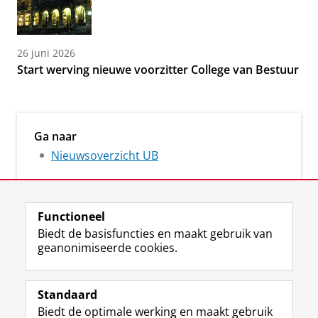
26 juni 2026
Start werving nieuwe voorzitter College van Bestuur
Ga naar
Nieuwsoverzicht UB
Functioneel
Biedt de basisfuncties en maakt gebruik van
geanonimiseerde cookies.
M
I
Volg ons op
a
n
Standaard
s
s
Biedt de optimale werking en maakt gebruik
t
t
De UB voor medewerkers