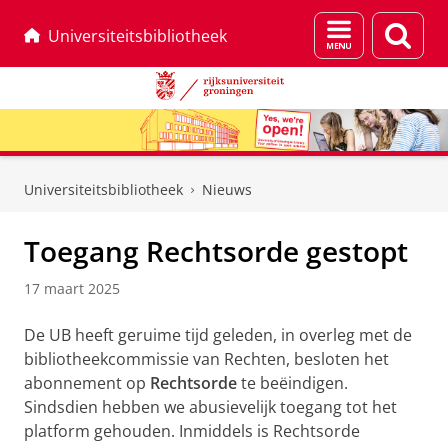
Menu
Zoek
Universiteitsbibliotheek
en
zoeken
Skip
Skip
to
to
Universiteitsbibliotheek
Nieuws
Content
Navigation
Toegang Rechtsorde gestopt
17 maart 2025
De UB heeft geruime tijd geleden, in overleg met de
bibliotheekcommissie van Rechten, besloten het
abonnement op
Rechtsorde
te beëindigen.
Sindsdien hebben we abusievelijk toegang tot het
platform gehouden. Inmiddels is Rechtsorde