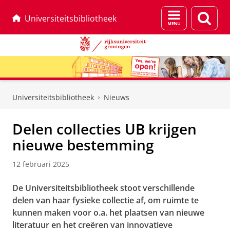
Menu
Zoek
Universiteitsbibliotheek
en
zoeken
Skip
Skip
to
to
Universiteitsbibliotheek
Nieuws
Content
Navigation
Delen collecties UB krijgen
nieuwe bestemming
12 februari 2025
De Universiteitsbibliotheek stoot verschillende
delen van haar fysieke collectie af, om ruimte te
kunnen maken voor o.a. het plaatsen van nieuwe
literatuur en het creëren van innovatieve