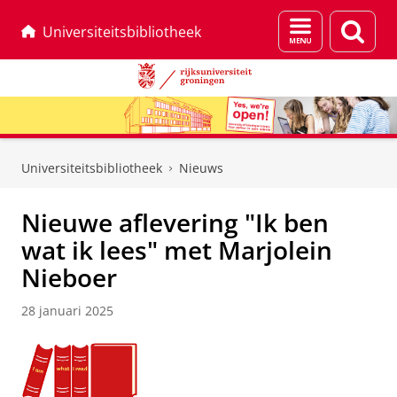
Menu
Zoek
Universiteitsbibliotheek
en
zoeken
Skip
Skip
to
to
Universiteitsbibliotheek
Nieuws
Content
Navigation
Nieuwe aflevering "Ik ben
wat ik lees" met Marjolein
Nieboer
28 januari 2025