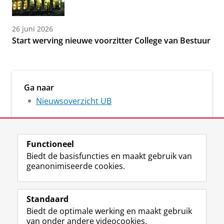
26 juni 2026
Start werving nieuwe voorzitter College van Bestuur
Ga naar
Nieuwsoverzicht UB
Functioneel
Biedt de basisfuncties en maakt gebruik van
geanonimiseerde cookies.
M
I
Volg ons op
a
n
Standaard
s
s
Biedt de optimale werking en maakt gebruik
t
t
De UB voor medewerkers
van onder andere videocookies.
o
a