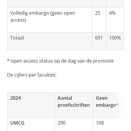
Volledig embargo (geen open
25
4%
access)
Totaal
691
100%
* open access status op de dag van de promotie
De cijfers per faculteit:
2024
Aantal
Geen
De
proefschriften
embargo*
em
UMCG
290
108
18