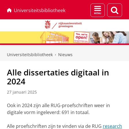
Menu
Zoek
Universiteitsbibliotheek
en
zoeken
Skip
Skip
to
to
Universiteitsbibliotheek
Nieuws
Content
Navigation
Alle dissertaties digitaal in
2024
27 januari 2025
Ook in 2024 zijn alle RUG-proefschriften weer in
digitale vorm ingeleverd: 691 in totaal.
Alle proefschriften zijn te vinden via de RUG
research