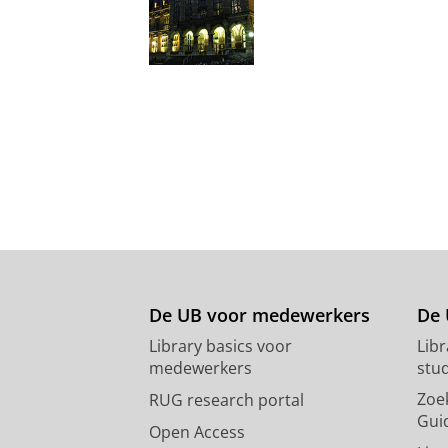
De UB voor medewerkers
De 
Library basics voor
Lib
medewerkers
stu
Zoe
RUG research portal
Gui
Open Access