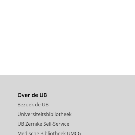
Over de UB
Bezoek de UB
Universiteitsbibliotheek
UB Zernike Self-Service
Medische Bibliotheek UMCG