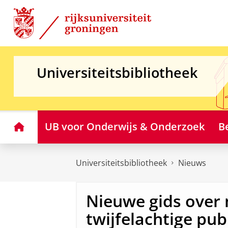
Skip
Skip
to
to
Content
Navigation
Universiteitsbibliotheek
Home
UB voor Onderwijs & Onderzoek
B
Universiteitsbibliotheek
Nieuws
Nieuwe gids over 
twijfelachtige pub