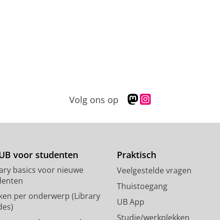
M
I
Volg ons op
a
n
s
s
t
t
o
a
d
g
UB voor studenten
Praktisch
o
r
rary basics voor nieuwe
Veelgestelde vragen
n
a
denten
p
m
Thuistoegang
ken per onderwerp (Library
r
-
UB App
des)
o
a
Studie/werkplekken
f
c