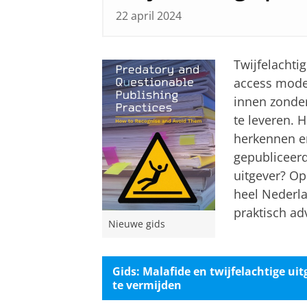
22 april 2024
Twijfelachti
access model
innen zonder
te leveren. 
herkennen e
gepubliceerd
uitgever? Op
heel Nederla
praktisch ad
Nieuwe gids
Gids: Malafide en twijfelachtige ui
te vermijden