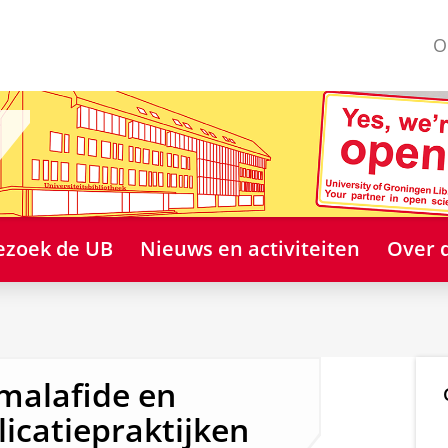
O
ezoek de UB
Nieuws en activiteiten
Over 
malafide en
licatiepraktijken