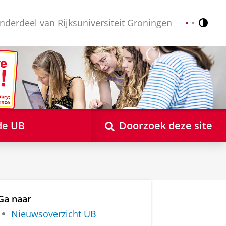
nderdeel van Rijksuniversiteit Groningen
Contr
Nederlands
English
de UB
Doorzoek deze site
Ga naar
Nieuwsoverzicht UB