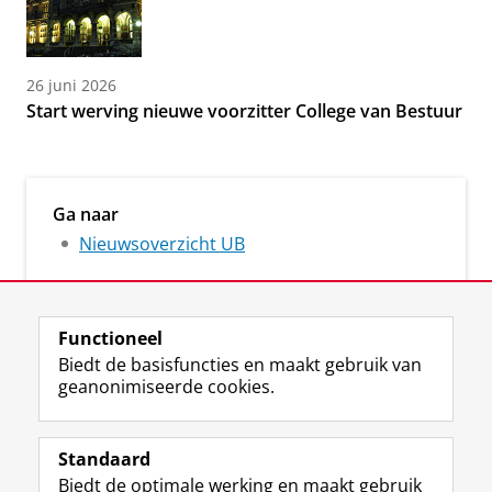
26 juni 2026
Start werving nieuwe voorzitter College van Bestuur
Ga naar
Nieuwsoverzicht UB
Functioneel
Biedt de basisfuncties en maakt gebruik van
geanonimiseerde cookies.
M
I
Volg ons op
a
n
Standaard
s
s
Biedt de optimale werking en maakt gebruik
t
t
De UB voor medewerkers