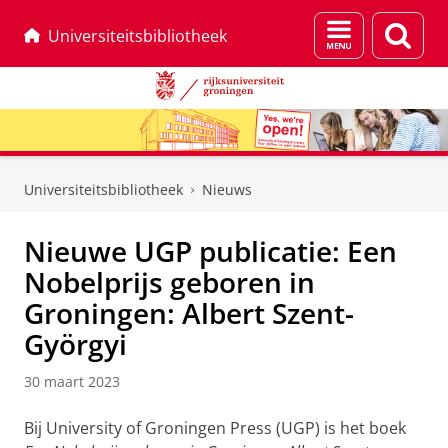
Menu
Zoek
Universiteitsbibliotheek
en
zoeken
Skip
Skip
to
to
Universiteitsbibliotheek
Nieuws
Content
Navigation
Nieuwe UGP publicatie: Een
Nobelprijs geboren in
Groningen: Albert Szent-
Györgyi
30 maart 2023
Bij University of Groningen Press (UGP) is het boek