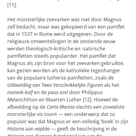
[11].
Het monsterlijke zeevarken was niet door Magnus
zelf bedacht, maar was gekopieerd van een pamflet
dat in 1537 in Rome werd uitgegeven. Door de
religieuze omwentelingen in de zestiende eeuw
werden theologisch-kritische en -satirische
pamfletten steeds populairder. Het pamflet dat
Magnus als zijn bron voor het zeevarken gebruikte,
kan gezien worden als de katholieke tegenhanger
van de populaire lutherse pamfletten, zoals de
Uitbeelding van Twee Verschrikkelijke Figuren
als het
monnik-kalf
en de
paus-ezel
door Philippus
Melanchthon en Maarten Luther [12]. Hoewel de
afbeelding op de
Carta Marina
slechts een zoveelste
monsterlijke vis toont — een onderwerp dat zo
populair was dat Magnus er een volledig ‘boek’ in zijn
Historia
aan wijdde — geeft de beschrijving in de
Historia
een diepere betekenislaag aan de