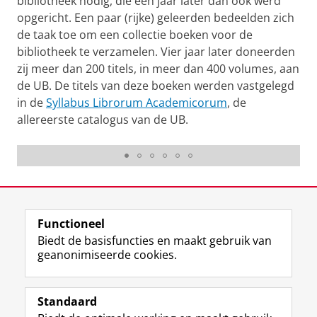
bibliotheek nodig, die een jaar later dan ook werd
opgericht. Een paar (rijke) geleerden bedeelden zich
de taak toe om een collectie boeken voor de
bibliotheek te verzamelen. Vier jaar later doneerden
zij meer dan 200 titels, in meer dan 400 volumes, aan
de UB. De titels van deze boeken werden vastgelegd
in de
Syllabus Librorum Academicorum
, de
Nicolaus Mulerius (1654-1630), docent in de genees- en
allereerste catalogus van de UB.
wiskunde, werd de eerste bibliothecaris van de
universiteit. Hij deed dit op vrijwillige basis.
Laatst gewijzigd:
12 juni 2026 14:16
Functioneel
View this page in:
English
Biedt de basisfuncties en maakt gebruik van
geanonimiseerde cookies.
M
I
Volg ons op
a
n
Standaard
s
s