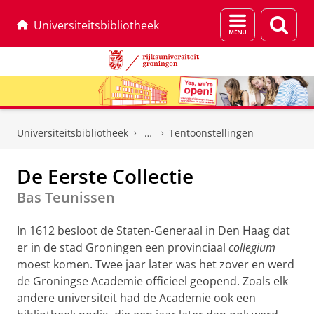
Menu
Zoek
Universiteitsbibliotheek
en
zoeken
Skip
Skip
to
to
Universiteitsbibliotheek
Tentoonstellingen
Content
Navigation
De Eerste Collectie
Bas Teunissen
In 1612 besloot de Staten-Generaal in Den Haag dat
er in de stad Groningen een provinciaal
collegium
moest komen. Twee jaar later was het zover en werd
de Groningse Academie officieel geopend. Zoals elk
andere universiteit had de Academie ook een