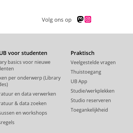
M
I
Volg ons op
a
n
s
s
t
t
o
a
d
g
UB voor studenten
Praktisch
o
r
rary basics voor nieuwe
Veelgestelde vragen
n
a
denten
p
m
Thuistoegang
ken per onderwerp (Library
r
-
UB App
des)
o
a
Studie/werkplekken
f
c
eratuur en data verwerken
i
c
Studio reserveren
eratuur & data zoeken
e
o
Toegankelijkheid
l
u
sussen en workshops
R
n
sregels
i
t
j
R