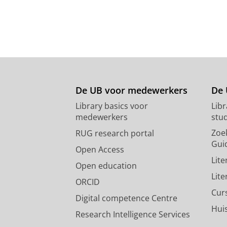
De UB voor medewerkers
De 
Library basics voor
Lib
medewerkers
stu
Zoe
RUG research portal
Gui
Open Access
Lit
Open education
Lit
ORCID
Cur
Digital competence Centre
Hui
Research Intelligence Services