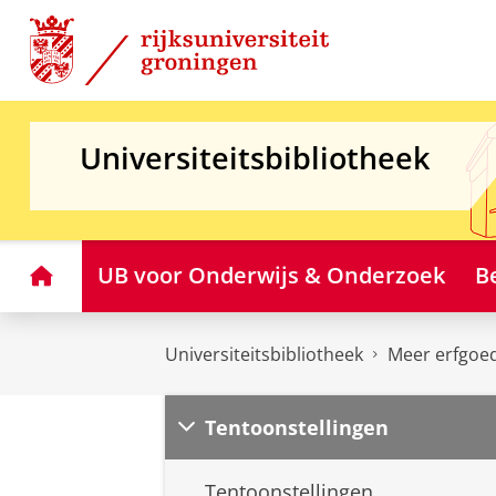
Skip
Skip
to
to
Content
Navigation
Universiteitsbibliotheek
Home
UB voor Onderwijs & Onderzoek
B
Universiteitsbibliotheek
Meer erfgoe
Tentoonstellingen
Tentoonstellingen