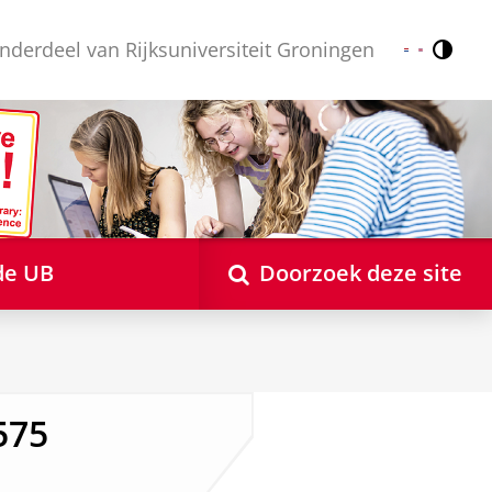
nderdeel van Rijksuniversiteit Groningen
Contr
Nederlands
English
de UB
Doorzoek deze site
575