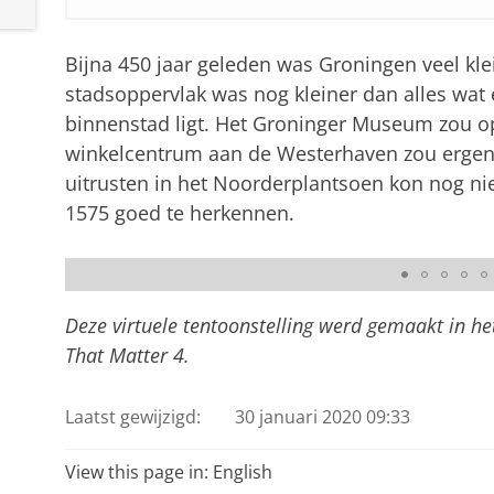
Bijna 450 jaar geleden was Groningen veel kle
stadsoppervlak was nog kleiner dan alles wat
binnenstad ligt. Het Groninger Museum zou op
winkelcentrum aan de Westerhaven zou ergens 
uitrusten in het Noorderplantsoen kon nog niet
1575 goed te herkennen.
Deze kaart is een kopergravure van Groningen in 
Particulieren konden zelf hun kaarten in laten kleu
Deze virtuele tentoonstelling werd gemaakt in h
That Matter 4.
Laatst gewijzigd:
30 januari 2020 09:33
View this page in:
English