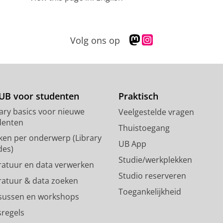
M
I
Volg ons op
a
n
s
s
t
t
o
a
d
g
UB voor studenten
Praktisch
o
r
rary basics voor nieuwe
Veelgestelde vragen
n
a
denten
p
m
Thuistoegang
ken per onderwerp (Library
r
-
UB App
des)
o
a
Studie/werkplekken
f
c
eratuur en data verwerken
i
c
Studio reserveren
eratuur & data zoeken
e
o
Toegankelijkheid
l
u
sussen en workshops
R
n
sregels
i
t