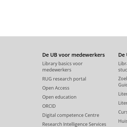
De UB voor medewerkers
De 
Library basics voor
Lib
medewerkers
stu
Zoe
RUG research portal
Gui
Open Access
Lit
Open education
Lit
ORCID
Cur
Digital competence Centre
Hui
Research Intelligence Services