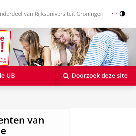
nderdeel van Rijksuniversiteit Groningen
Contr
Nederlands
English
de UB
Doorzoek deze site
renten van
he