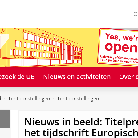
O
ezoek de UB
Nieuws en activiteiten
Over 
d
Tentoonstellingen
Tentoonstellingen
Nieuws in beeld: Titelp
het tijdschrift Europisc