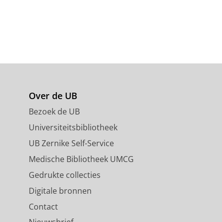
Over de UB
Bezoek de UB
Universiteitsbibliotheek
UB Zernike Self-Service
Medische Bibliotheek UMCG
Gedrukte collecties
Digitale bronnen
Contact
Nieuwsbrief,