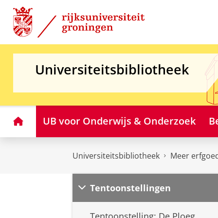
Skip
Skip
to
to
Content
Navigation
Universiteitsbibliotheek
Home
UB voor Onderwijs & Onderzoek
B
Universiteitsbibliotheek
Meer erfgoe
Tentoonstellingen
Tentoonstelling: De Ploeg