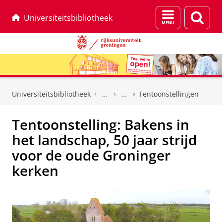
Menu
Zoek
Universiteitsbibliotheek
en
zoeken
Skip
Skip
to
to
Universiteitsbibliotheek
Tentoonstellingen
Content
Navigation
Tentoonstelling: Bakens in
het landschap, 50 jaar strijd
voor de oude Groninger
kerken