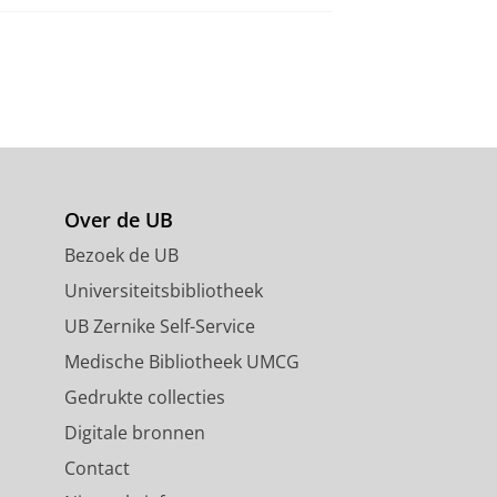
Over de UB
Bezoek de UB
Universiteitsbibliotheek
UB Zernike Self-Service
Medische Bibliotheek UMCG
Gedrukte collecties
Digitale bronnen
Contact