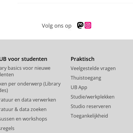
M
I
Volg ons op
a
n
s
s
t
t
o
a
d
g
UB voor studenten
Praktisch
o
r
rary basics voor nieuwe
Veelgestelde vragen
n
a
denten
p
m
Thuistoegang
ken per onderwerp (Library
r
-
UB App
des)
o
a
Studie/werkplekken
f
c
eratuur en data verwerken
i
c
Studio reserveren
eratuur & data zoeken
e
o
Toegankelijkheid
l
u
sussen en workshops
R
n
sregels
i
t