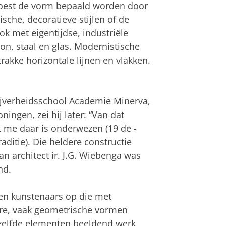
moest de vorm bepaald worden door
sche, decoratieve stijlen of de
k met eigentijdse, industriële
n, staal en glas. Modernistische
rakke horizontale lijnen en vlakken.
nijverheidsschool Academie Minerva,
ingen, zei hij later: “Van dat
 me daar is onderwezen (19 de -
aditie). Die heldere constructie
n architect ir. J.G. Wiebenga was
nd.
en kunstenaars op die met
ere, vaak geometrische vormen
dezelfde elementen beeldend werk