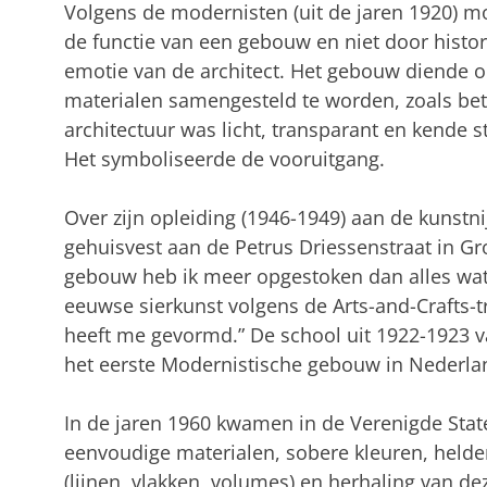
Volgens de modernisten (uit de jaren 1920) 
de functie van een gebouw en niet door histori
emotie van de architect. Het gebouw diende oo
materialen samengesteld te worden, zoals beto
architectuur was licht, transparant en kende st
Het symboliseerde de vooruitgang.
Over zijn opleiding (1946-1949) aan de kunst
gehuisvest aan de Petrus Driessenstraat in Gron
gebouw heb ik meer opgestoken dan alles wat
eeuwse sierkunst volgens de Arts-and-Crafts-tr
heeft me gevormd.” De school uit 1922-1923 va
het eerste Modernistische gebouw in Nederla
In de jaren 1960 kwamen in de Verenigde Stat
eenvoudige materialen, sobere kleuren, held
(lijnen, vlakken, volumes) en herhaling van 