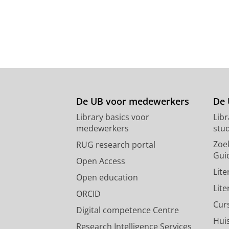
De UB voor medewerkers
De 
Library basics voor
Lib
medewerkers
stu
Zoe
RUG research portal
Gui
Open Access
Lit
Open education
Lit
ORCID
Cur
Digital competence Centre
Hui
Research Intelligence Services