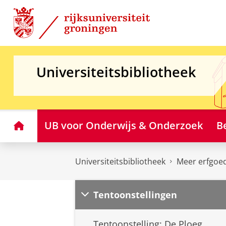
Skip
Skip
to
to
Content
Navigation
Universiteitsbibliotheek
Home
UB voor Onderwijs & Onderzoek
B
Universiteitsbibliotheek
Meer erfgoe
Tentoonstellingen
Tentoonstelling: De Ploeg