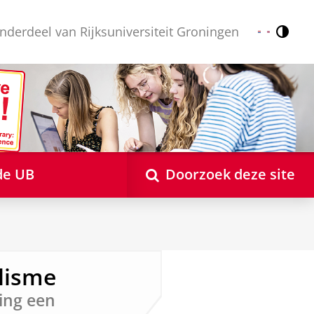
nderdeel van Rijksuniversiteit Groningen
Contr
Nederlands
English
de UB
Doorzoek deze site
lisme
ing een