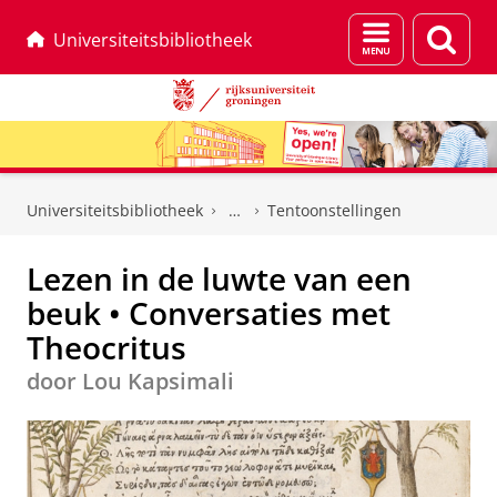
Menu
Zoek
Universiteitsbibliotheek
en
zoeken
Skip
Skip
to
to
Universiteitsbibliotheek
Tentoonstellingen
Content
Navigation
Lezen in de luwte van een
beuk • Conversaties met
Theocritus
door Lou Kapsimali