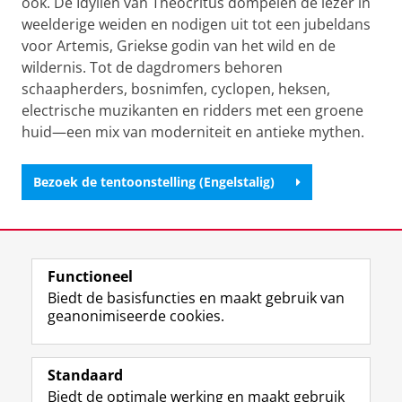
ook. De Idyllen van Theocritus dompelen de lezer in
weelderige weiden en nodigen uit tot een jubeldans
voor Artemis, Griekse godin van het wild en de
wildernis. Tot de dagdromers behoren
schaapherders, bosnimfen, cyclopen, heksen,
electrische muzikanten en ridders met een groene
huid—een mix van moderniteit en antieke mythen.
Bezoek de tentoonstelling (Engelstalig)
Laatst gewijzigd:
29 mei 2025 13:04
Functioneel
View this page in:
English
Biedt de basisfuncties en maakt gebruik van
geanonimiseerde cookies.
M
I
Volg ons op
a
n
Standaard
s
s
Biedt de optimale werking en maakt gebruik
t
t
De UB voor medewerkers