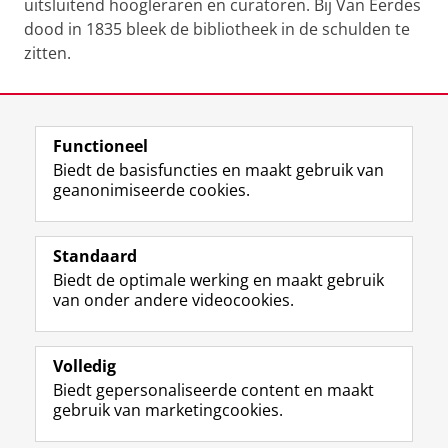
uitsluitend hoogleraren en curatoren. Bij Van Eerdes
dood in 1835 bleek de bibliotheek in de schulden te
zitten.
Laatst gewijzigd:
12 juni 2025 13:40
Functioneel
View this page in:
English
Biedt de basisfuncties en maakt gebruik van
geanonimiseerde cookies.
M
I
Volg ons op
a
n
Standaard
s
s
Biedt de optimale werking en maakt gebruik
t
t
De UB voor medewerkers
van onder andere videocookies.
o
a
De UB voor studenten
d
g
o
r
Praktisch
n
a
Volledig
p
m
Biedt gepersonaliseerde content en maakt
Over de UB
r
-
gebruik van marketingcookies.
o
a
f
c