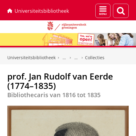
Menu
Zoek
Universiteitsbibliotheek
en
zoeken
Skip
Skip
to
to
Universiteitsbibliotheek
Collecties
Content
Navigation
prof. Jan Rudolf van Eerde
(1774–1835)
Bibliothecaris van 1816 tot 1835