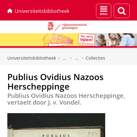
Menu
Zoek
Universiteitsbibliotheek
en
zoeken
Skip
Skip
to
to
Universiteitsbibliotheek
Collecties
Content
Navigation
Publius Ovidius Nazoos
Herscheppinge
Publius Ovidius Nazoos Herscheppinge,
vertaelt door J. v. Vondel.