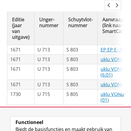
Editie
Unger-
Schuytvlot-
Aanvraagnu
(jaar
nummer
nummer
(link naar
van
SmartCat)
uitgave)
1671
U 713
S 803
EP EP E- 37
1671
U 713
S 803
uklu VONDEL 
1671
U 713
S 803
uklu VONDEL 
(6:01)
1671
U 713
S 803
uklu VONDEL 
1730
U 715
S 805
uklu VONDEL 
(01)
Laatst gewijzigd:
12 juni 2025 13:39
Functioneel
Biedt de basisfuncties en maakt gebruik van