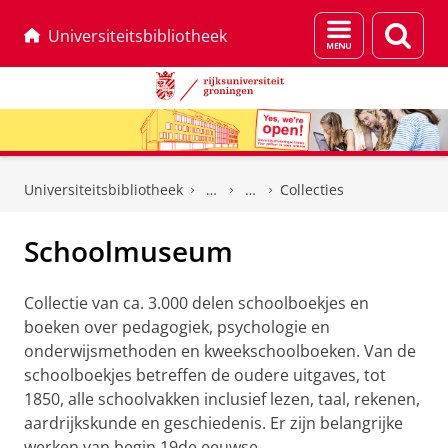
Menu
Zoek
Universiteitsbibliotheek
en
zoeken
Skip
Skip
to
to
Universiteitsbibliotheek
Collecties
Content
Navigation
Schoolmuseum
Collectie van ca. 3.000 delen schoolboekjes en
boeken over pedagogiek, psychologie en
onderwijsmethoden en kweekschoolboeken. Van de
schoolboekjes betreffen de oudere uitgaves, tot
1850, alle schoolvakken inclusief lezen, taal, rekenen,
aardrijkskunde en geschiedenis. Er zijn belangrijke
werken van begin 19de eeuwse