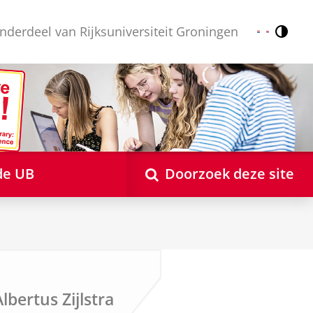
nderdeel van Rijksuniversiteit Groningen
Contr
Nederlands
English
de UB
Doorzoek deze site
lbertus Zijlstra