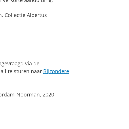
 verkorte aanduiding.
, Collectie Albertus
ngevraagd via de
ail te sturen naar
Bijzondere
oordam-Noorman, 2020