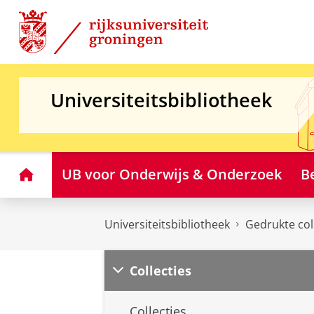
Skip
Skip
to
to
Content
Navigation
Universiteitsbibliotheek
Home
UB voor Onderwijs & Onderzoek
B
Universiteitsbibliotheek
Gedrukte col
Collecties
Collecties