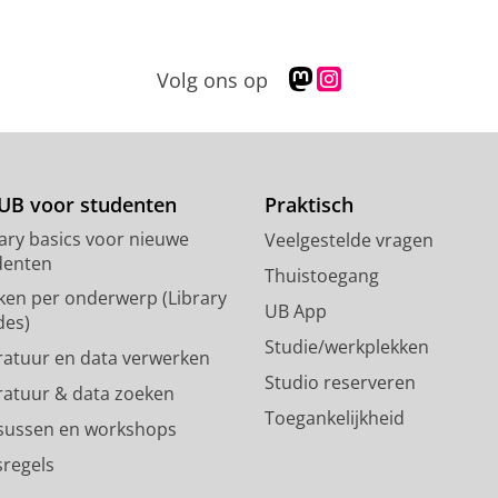
M
I
Volg ons op
a
n
s
s
t
t
o
a
d
g
UB voor studenten
Praktisch
o
r
rary basics voor nieuwe
Veelgestelde vragen
n
a
denten
p
m
Thuistoegang
ken per onderwerp (Library
r
-
UB App
des)
o
a
Studie/werkplekken
f
c
eratuur en data verwerken
i
c
Studio reserveren
eratuur & data zoeken
e
o
Toegankelijkheid
l
u
sussen en workshops
R
n
sregels
i
t
j
R