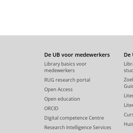
De UB voor medewerkers
De 
Library basics voor
Lib
medewerkers
stu
Zoe
RUG research portal
Gui
Open Access
Lit
Open education
Lit
ORCID
Cur
Digital competence Centre
Hui
Research Intelligence Services