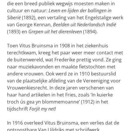
die een breed publiek wegwijs moesten maken in
cultuur en natuur:
Leven en lijden der ballingen in
Siberië
(1892), een vertaling van het Engelstalige werk
van George Kennan,
Beelden uit Nederlandsch Indië
(1893) en
Grepen uit het dierenleven
(1894).
Toen Vitus Bruinsma in 1908 in het ziekenhuis
terechtkwam, kreeg het paar weer meer contact met
de buitenwereld, wat Frederike prettig vond. Ze ging
naar muziekavonden en maakte fietstochten met
andere vrouwen. Ook werd ze in 1910 bestuurslid
van de plaatselijke afdeling van de Vereeniging voor
Vrouwenkiesrecht. In deze jaren verschenen van
haar hand artikelen in het Fries, zoals ‘In kuierke
troch ús gea yn blommemoanne’ (1912) in het
tijdschrift
Forjit my net!
In 1916 overleed Vitus Bruinsma, een verlies dat de
ontroostbare Van Uildriks met schrijfwerk