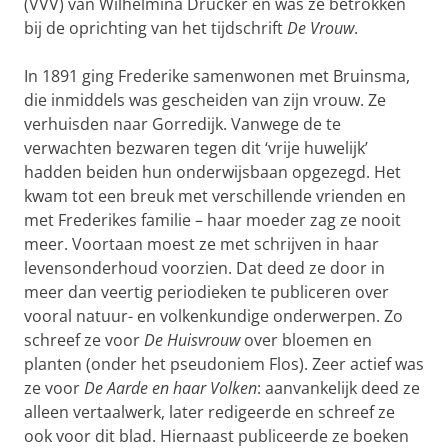
(VVV) van Wilhelmina Drucker en was ze betrokken
bij de oprichting van het tijdschrift
De Vrouw
.
In 1891 ging Frederike samenwonen met Bruinsma,
die inmiddels was gescheiden van zijn vrouw. Ze
verhuisden naar Gorredijk. Vanwege de te
verwachten bezwaren tegen dit ‘vrije huwelijk’
hadden beiden hun onderwijsbaan opgezegd. Het
kwam tot een breuk met verschillende vrienden en
met Frederikes familie – haar moeder zag ze nooit
meer. Voortaan moest ze met schrijven in haar
levensonderhoud voorzien. Dat deed ze door in
meer dan veertig periodieken te publiceren over
vooral natuur- en volkenkundige onderwerpen. Zo
schreef ze voor
De Huisvrouw
over bloemen en
planten (onder het pseudoniem Flos). Zeer actief was
ze voor
De Aarde en haar Volken
: aanvankelijk deed ze
alleen vertaalwerk, later redigeerde en schreef ze
ook voor dit blad. Hiernaast publiceerde ze boeken