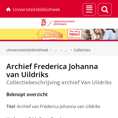
Menu
Zoek
Universiteitsbibliotheek
en
zoeken
Skip
Skip
to
to
Universiteitsbibliotheek
Collecties
Content
Navigation
Archief Frederica Johanna
van Uildriks
Collectiebeschrijving archief Van Uildriks
Beknopt overzicht
Titel
: Archief van Frederica Johanna van Uildriks