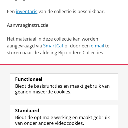
Een
inventaris
van de collectie is beschikbaar.
Aanvraaginstructie
Het materiaal in deze collectie kan worden
aangevraagd via
SmartCat
of door een
e-mail
te
sturen naar de afdeling Bijzondere Collecties.
Laatst gewijzigd:
15 mei 2026 12:05
Functioneel
View this page in:
English
Biedt de basisfuncties en maakt gebruik van
geanonimiseerde cookies.
M
I
Volg ons op
a
n
Standaard
s
s
Biedt de optimale werking en maakt gebruik
t
t
De UB voor medewerkers
van onder andere videocookies.
o
a