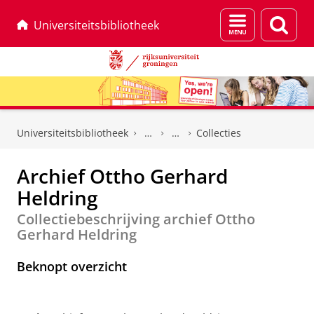
Menu
Zoek
Universiteitsbibliotheek
en
zoeken
Skip
Skip
to
to
Universiteitsbibliotheek
Collecties
Content
Navigation
Archief Ottho Gerhard
Heldring
Collectiebeschrijving archief Ottho
Gerhard Heldring
Beknopt overzicht