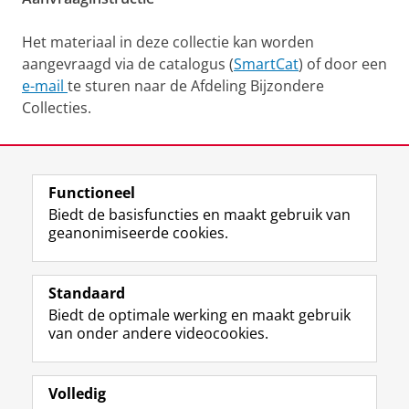
Het materiaal in deze collectie kan worden
aangevraagd via de catalogus (
SmartCat
) of door een
e-mail
te sturen naar de Afdeling Bijzondere
Collecties.
Laatst gewijzigd:
12 juni 2025 13:36
Functioneel
View this page in:
English
Biedt de basisfuncties en maakt gebruik van
geanonimiseerde cookies.
M
I
Volg ons op
a
n
Standaard
s
s
Biedt de optimale werking en maakt gebruik
t
t
De UB voor medewerkers
van onder andere videocookies.
o
a
De UB voor studenten
d
g
o
r
Praktisch
n
a
Volledig