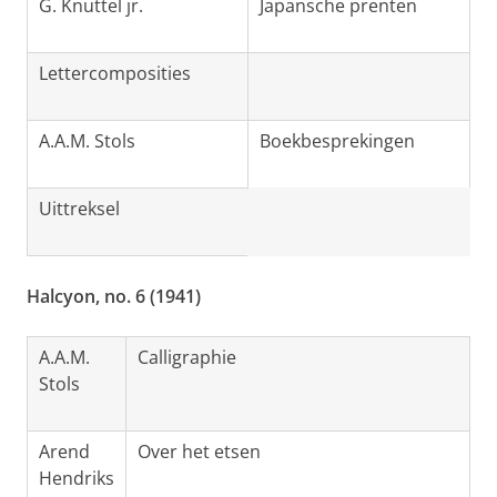
G. Knuttel jr.
Japansche prenten
Lettercomposities
A.A.M. Stols
Boekbesprekingen
Uittreksel
Halcyon, no. 6 (1941)
A.A.M.
Calligraphie
Stols
Arend
Over het etsen
Hendriks