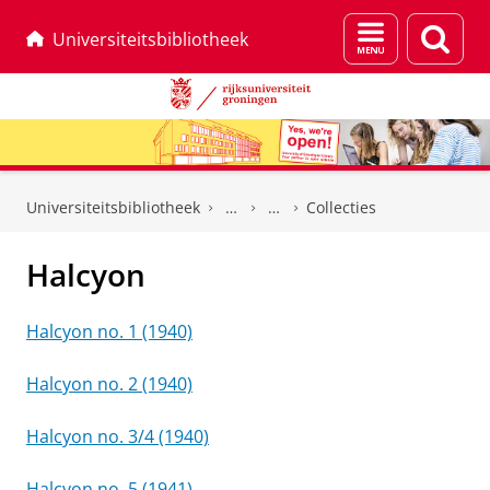
Menu
Zoek
Universiteitsbibliotheek
en
zoeken
Skip
Skip
to
to
Universiteitsbibliotheek
Collecties
Content
Navigation
Halcyon
Halcyon no. 1 (1940)
Halcyon no. 2 (1940)
Halcyon no. 3/4 (1940)
Halcyon no. 5 (1941)