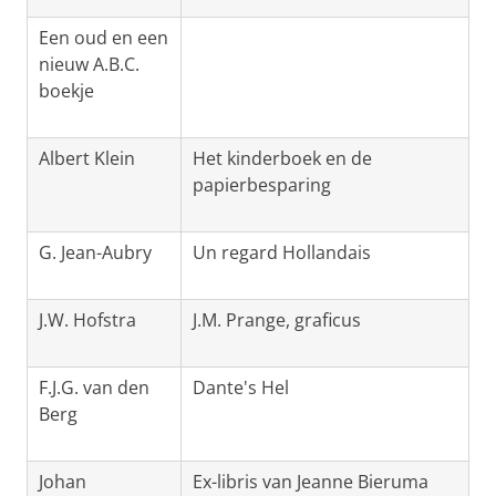
Een oud en een
nieuw A.B.C.
boekje
Albert Klein
Het kinderboek en de
papierbesparing
G. Jean-Aubry
Un regard Hollandais
J.W. Hofstra
J.M. Prange, graficus
F.J.G. van den
Dante's Hel
Berg
Johan
Ex-libris van Jeanne Bieruma