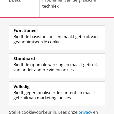
J. Bekk
Problemen van de grafische
techniek
Laatst gewijzigd:
12 juni 2025 13:39
Functioneel
Biedt de basisfuncties en maakt gebruik van
geanonimiseerde cookies.
M
I
Volg ons op
a
n
Standaard
s
s
Biedt de optimale werking en maakt gebruik
t
t
De UB voor medewerkers
van onder andere videocookies.
o
a
De UB voor studenten
d
g
o
r
Praktisch
n
a
Volledig
p
m
Biedt gepersonaliseerde content en maakt
Over de UB
r
-
gebruik van marketingcookies.
o
a
f
c
Disclaimer & Copyright
Privacy
Cookies
i
c
Stel je cookievoorkeur in. Lees onze
privacy
en