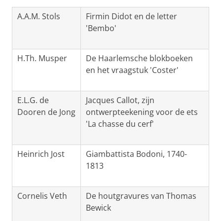
A.A.M. Stols
Firmin Didot en de letter
'Bembo'
H.Th. Musper
De Haarlemsche blokboeken
en het vraagstuk 'Coster'
E.L.G. de
Jacques Callot, zijn
Dooren de Jong
ontwerpteekening voor de ets
'La chasse du cerf'
Heinrich Jost
Giambattista Bodoni, 1740-
1813
Cornelis Veth
De houtgravures van Thomas
Bewick