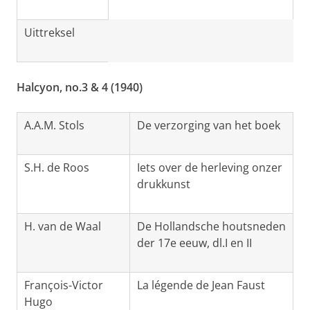
Uittreksel
Halcyon, no.3 & 4 (1940)
A.A.M. Stols
De verzorging van het boek
S.H. de Roos
Iets over de herleving onzer
drukkunst
H. van de Waal
De Hollandsche houtsneden
der 17e eeuw, dl.I en II
François-Victor
La légende de Jean Faust
Hugo