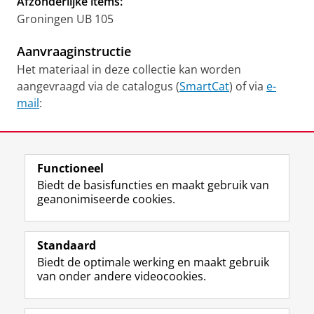
Afzonderlijke items:
Groningen UB 105
Aanvraaginstructie
Het materiaal in deze collectie kan worden
aangevraagd via de catalogus (
SmartCat
) of via
e-
mail
:
Laatst gewijzigd:
13 januari 2026 11:02
Functioneel
View this page in:
English
Biedt de basisfuncties en maakt gebruik van
geanonimiseerde cookies.
M
I
Volg ons op
a
n
Standaard
s
s
Biedt de optimale werking en maakt gebruik
t
t
De UB voor medewerkers
van onder andere videocookies.
o
a
De UB voor studenten
d
g
o
r