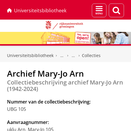
Menu
Zoek
Universiteitsbibliotheek
en
zoeken
Skip
Skip
to
to
Universiteitsbibliotheek
Collecties
Content
Navigation
Archief Mary-Jo Arn
Collectiebeschrijving archief Mary-Jo Arn
(1942-2024)
Nummer van de collectiebeschrijving:
UBG 105
Aanvraagnummer:
uklu Arn, Mary-Jo 105