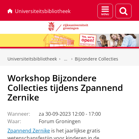
Menu
Zoek
Universiteitsbibliotheek
en
zoeken
Skip
Skip
to
to
Universiteitsbibliotheek
Bijzondere Collecties
Content
Navigation
Workshop Bijzondere
Collecties tijdens Zpannend
Zernike
Wanneer:
za 30-09-2023 12:00 - 17:00
Waar:
Forum Groningen
Zpannend Zernike
is het jaarlijkse gratis
wetenschapsfestijn voor kinderen in de