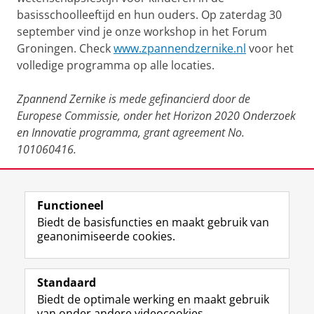
basisschoolleeftijd en hun ouders. Op zaterdag 30
september vind je onze workshop in het Forum
Groningen. Check
www.zpannendzernike.nl
voor het
volledige programma op alle locaties.
Zpannend Zernike is mede gefinancierd door de
Europese Commissie, onder het Horizon 2020 Onderzoek
en Innovatie programma, grant agreement No.
101060416.
Deel dit
Facebook
LinkedIn
Functioneel
Biedt de basisfuncties en maakt gebruik van
geanonimiseerde cookies.
M
I
Volg ons op
a
n
Standaard
s
s
Biedt de optimale werking en maakt gebruik
t
t
De UB voor medewerkers
van onder andere videocookies.