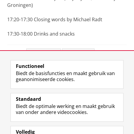
Groningen)
17:20-17:30 Closing words by Michael Radt
17:30-18:00 Drinks and snacks
Deel dit
Facebook
LinkedIn
Functioneel
View this page in:
English
Biedt de basisfuncties en maakt gebruik van
geanonimiseerde cookies.
M
I
Volg ons op
a
n
Standaard
s
s
Biedt de optimale werking en maakt gebruik
t
t
De UB voor medewerkers
van onder andere videocookies.
o
a
De UB voor studenten
d
g
o
r
Praktisch
n
a
Volledig