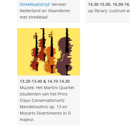
Flanor
(in het Engels)
Streektaalstrijd
: Verover
14.30-15.00, 16.00-1
Nederland en Vlaanderen
up library: Lustrum e
met streektaal
15.00-15.45
Muziek: Saint Germain des Pré
15.15-15.30 & 16.00-16.15 & 16.45-17.00
'Dr
poëzie met stadsdichter, huisdichter RUG 
15.30-16.00
Tereus: Toneelopvoering door 
taal en cultuur
(GLTC)
15.30-16.00
Opening fototentoonstelling:
B
13.20-13.40 & 14.10-14.30
Muziek: Het Martini Quartet
(in samenwerking met de Green Office van
(studenten van het Prins
Claus Conservatorium):
En meer:
Mendelssohns op. 13 en
Mozarts Divertimento in D
Kopje thee met de directeur UB
majeur.