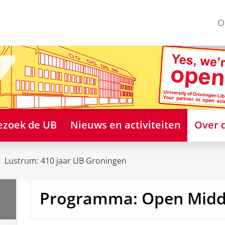
O
ezoek de UB
Nieuws en activiteiten
Over 
Lustrum: 410 jaar UB Groningen
Programma: Open Mid