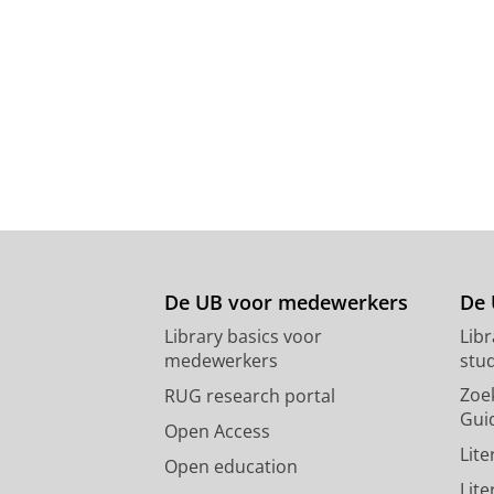
De UB voor medewerkers
De 
Library basics voor
Lib
medewerkers
stu
Zoe
RUG research portal
Gui
Open Access
Lit
Open education
Lit