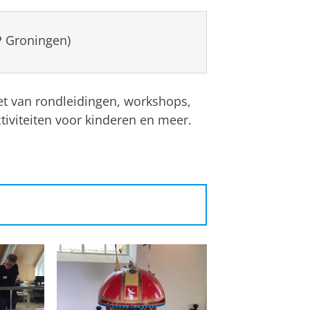
P Groningen)
t van rondleidingen, workshops,
ctiviteiten voor kinderen en meer.
0-16.30
Rondleiding UB
het
Documentatiecentrum
eiding magazijn