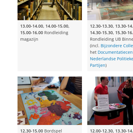
12.30-14.00
Workshop: Afval tot kunst: Kos
13.00-14.00, 14.00-15.00,
12.30-13.30, 13.30-14
12.30-15.00
Bordspel
Streektaalstrijd
: Vero
15.00-16.00
Rondleiding
14.30-15.30, 15.30-16
met streektaal
magazijn
Rondleiding UB Binn
(incl.
Bijzondere Colle
het
Documentatiece
12.00-12.30, 13.30-14.00, 14.30-15.00, 16.0
Nederlandse Politiek
editie
Partijen
)
13.00-13.20 & 14.00-14.20
Groninger Studen
13.20-13.40 & 14.10-14.30
Muziek: Het Mart
Prins Claus Conservatorium): Mendelssohn
Divertimento in D majeur.
14.45-15.15
Leesgroepenpresentatie door L
12.30-15.00
Bordspel
12.00-12.30, 13.30-14