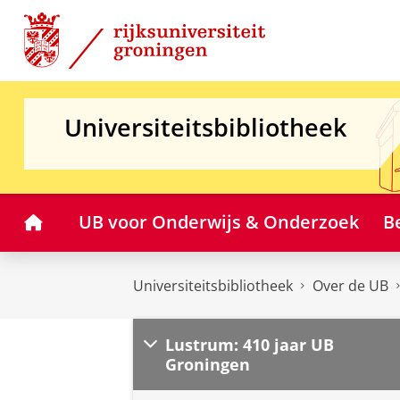
Skip
Skip
to
to
Content
Navigation
Universiteitsbibliotheek
Home
UB voor Onderwijs & Onderzoek
B
Universiteitsbibliotheek
Over de UB
Lustrum: 410 jaar UB
Groningen