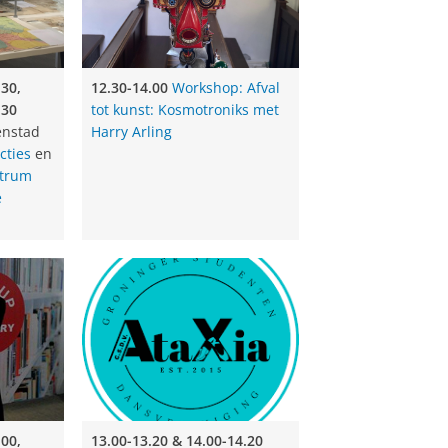
motroniks met Harry Arling
.30,
12.30-14.00
Workshop: Afval
ver Nederland en Vlaanderen
.30
tot kunst: Kosmotroniks met
enstad
Harry Arling
cties
en
ntrum
0-16.30
Pop-up library: Lustrum
e
ten Dansvereniging AtaXia
ini Quartet (studenten van het
s op. 13 en Mozarts
iteraire Studentenvereniging
.00,
13.00-13.20 & 14.00-14.20