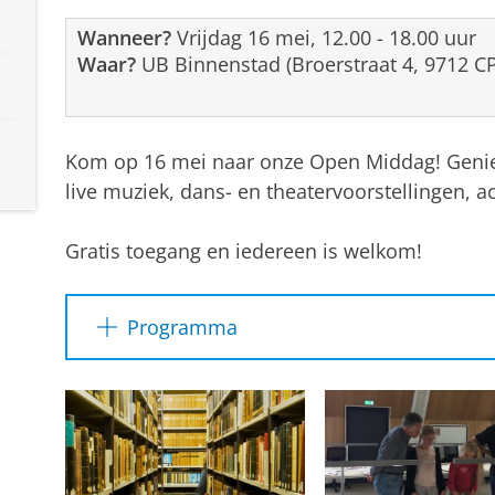
Wanneer?
Vrijdag 16 mei, 12.00 - 18.00 uur
Waar?
UB Binnenstad (Broerstraat 4, 9712 C
Kom op 16 mei naar onze Open Middag! Genie
live muziek, dans- en theatervoorstellingen, a
Gratis toegang en iedereen is welkom!
Programma
12.30-13.30, 13.30-14.30, 14.30-15.30, 15.3
Binnenstad (incl. Bijzondere Collecties en 
Nederlandse Politieke Partijen
)
13.00-14.00, 14.00-15.00, 15.00-16.00
Rondl