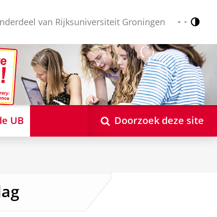
nderdeel van Rijksuniversiteit Groningen
Contr
Nederlands
English
de UB
Doorzoek deze site
dag