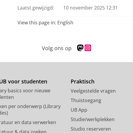
Tentoonstelling:
Bezet, verzet, bevrijd: 8
Laatst gewijzigd:
10 november 2025 12:31
Kleurplaten voor kinderen
View this page in:
English
Gratis boeken en gevonden-voorwerpen
M
I
Volg ons op
a
n
s
s
t
t
o
a
d
g
UB voor studenten
Praktisch
o
r
rary basics voor nieuwe
Veelgestelde vragen
n
a
denten
p
m
Thuistoegang
ken per onderwerp (Library
r
-
UB App
des)
o
a
Studie/werkplekken
f
c
eratuur en data verwerken
i
c
Studio reserveren
eratuur & data zoeken
e
o