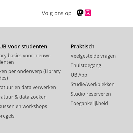
M
I
Volg ons op
a
n
s
s
t
t
o
a
d
g
UB voor studenten
Praktisch
o
r
rary basics voor nieuwe
Veelgestelde vragen
n
a
denten
p
m
Thuistoegang
ken per onderwerp (Library
r
-
UB App
des)
o
a
Studie/werkplekken
f
c
eratuur en data verwerken
i
c
Studio reserveren
eratuur & data zoeken
e
o
Toegankelijkheid
l
u
sussen en workshops
R
n
sregels
i
t
j
R
k
i