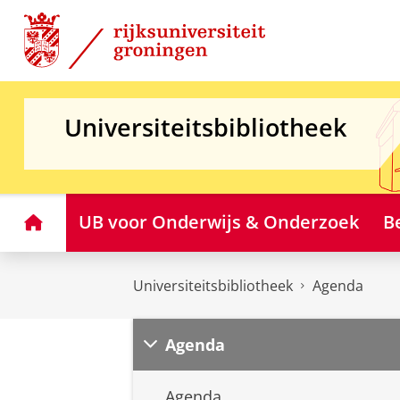
Skip
Skip
to
to
Content
Navigation
Universiteitsbibliotheek
Home
UB voor Onderwijs & Onderzoek
B
Universiteitsbibliotheek
Agenda
Agenda
Agenda