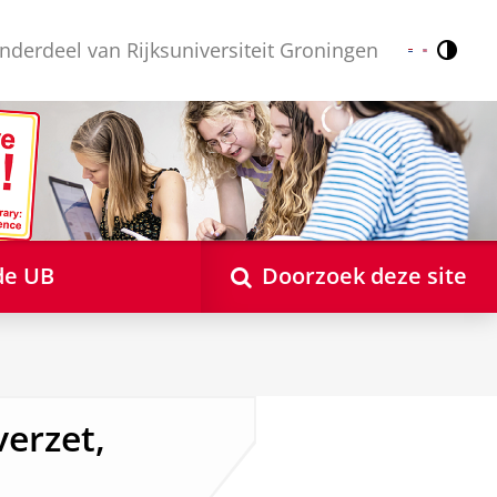
nderdeel van Rijksuniversiteit Groningen
Contr
Nederlands
English
de UB
Doorzoek deze site
verzet,