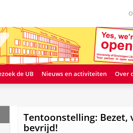
O
ezoek de UB
Nieuws en activiteiten
Over 
Tentoonstelling: Bezet, 
bevrijd!