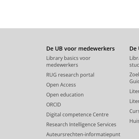
De UB voor medewerkers
De 
Library basics voor
Lib
medewerkers
stu
Zoe
RUG research portal
Gui
Open Access
Lit
Open education
Lit
ORCID
Cur
Digital competence Centre
Hui
Research Intelligence Services
Auteursrechten-informatiepunt