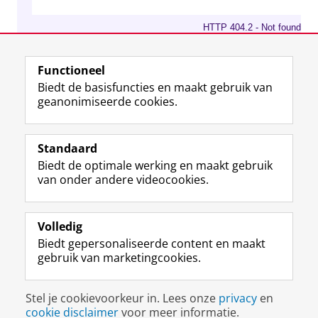
Functioneel
Biedt de basisfuncties en maakt gebruik van
geanonimiseerde cookies.
Standaard
Biedt de optimale werking en maakt gebruik
van onder andere videocookies.
Volledig
L
Volg ons op
Biedt gepersonaliseerde content en maakt
i
gebruik van marketingcookies.
n
k
e
Disclaimer & Copyright
Privacy
Cookies
Stel je cookievoorkeur in. Lees onze
privacy
en
d
Inloggen
cookie disclaimer
voor meer informatie.
I