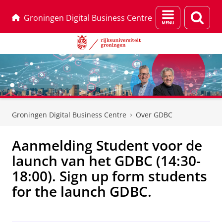
Menu
Zoek
Groningen Digital Business Centre
en
zoeken
Skip
Skip
to
to
Groningen Digital Business Centre
Over GDBC
Content
Navigation
Aanmelding Student voor de
launch van het GDBC (14:30-
18:00). Sign up form students
for the launch GDBC.