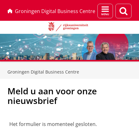
Menu
Zoek
Groningen Digital Business Centre
en
zoeken
Skip
Skip
to
to
Groningen Digital Business Centre
Content
Navigation
Meld u aan voor onze
nieuwsbrief