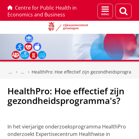
Centre for Public Health in
Menu
Zoek
Economics and Business
en
zoeken
Skip
Skip
to
to
HealthPro: Hoe effectief zijn gezondheidsprogramm
Content
Navigation
HealthPro: Hoe effectief zijn
gezondheidsprogramma's?
In het vierjarige onderzoeksprogramma HealthPro
onderzoekt Expertisecentrum Healthwise in