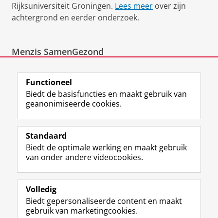
Rijksuniversiteit Groningen.
Lees meer
over zijn
achtergrond en eerder onderzoek.
Menzis SamenGezond
Benieuwd hoe Menzis SamenGezond werkt? Bekijk
de video:
Functioneel
Menzis shows how SamenGezond works
Biedt de basisfuncties en maakt gebruik van
Pas uw cookie instellingen aan
om deze
geanonimiseerde cookies.
video te zien
Standaard
View this page in:
English
Biedt de optimale werking en maakt gebruik
van onder andere videocookies.
Volledig
L
Volg ons op
Biedt gepersonaliseerde content en maakt
i
gebruik van marketingcookies.
n