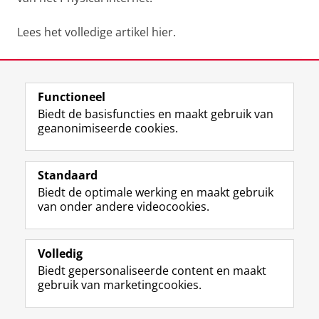
Lees het volledige artikel hier.
Deel dit
Facebook
LinkedIn
Functioneel
Biedt de basisfuncties en maakt gebruik van
geanonimiseerde cookies.
Meest recente berichten
Standaard
Biedt de optimale werking en maakt gebruik
Mijn tags
van onder andere videocookies.
COPE
Volledig
Biedt gepersonaliseerde content en maakt
gebruik van marketingcookies.