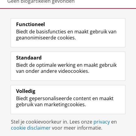
Geen blogartikelen gevonden
Deel dit
Facebook
LinkedIn
Functioneel
Biedt de basisfuncties en maakt gebruik van
geanonimiseerde cookies.
Meest recente berichten
Standaard
Biedt de optimale werking en maakt gebruik
Mijn tags
van onder andere videocookies.
COPE
Volledig
Biedt gepersonaliseerde content en maakt
gebruik van marketingcookies.
Disclaimer & Copyright
Privacy
Cookies
Stel je cookievoorkeur in. Lees onze
privacy
en
Inloggen
cookie disclaimer
voor meer informatie.