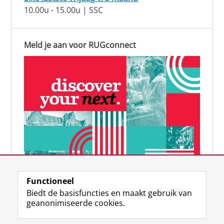
10.00u - 15.00u | SSC
Meld je aan voor RUGconnect
De online RUG-community
Functioneel
Banen | connecties | events
Biedt de basisfuncties en maakt gebruik van
geanonimiseerde cookies.