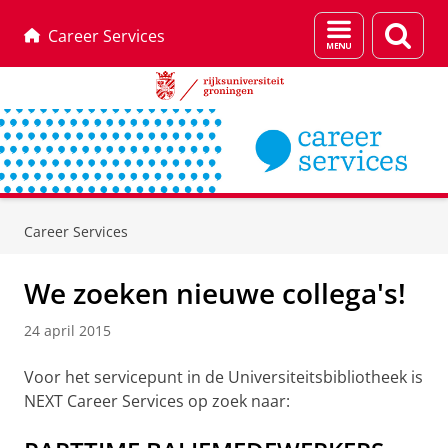
Menu
Zoek
Career Services
en
zoeken
Skip
Skip
to
to
Career Services
Content
Navigation
We zoeken nieuwe collega's!
24 april 2015
Voor het servicepunt in de Universiteitsbibliotheek is
NEXT Career Services op zoek naar: