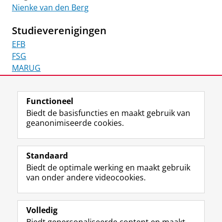
Nienke van den Berg
Studieverenigingen
EFB
FSG
MARUG
TeMa
Vesting
Functioneel
Biedt de basisfuncties en maakt gebruik van
Laatst gewijzigd:
07 april 2026 15:45
geanonimiseerde cookies.
View this page in:
English
Standaard
Biedt de optimale werking en maakt gebruik
F
I
L
Volg ons op
van onder andere videocookies.
a
n
i
c
s
n
e
t
k
Career Services
Volledig
b
a
e