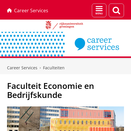
Menu
Zoek
Career Services
en
zoeken
Skip
Skip
to
to
Career Services
Faculteiten
Content
Navigation
Faculteit Economie en
Bedrijfskunde