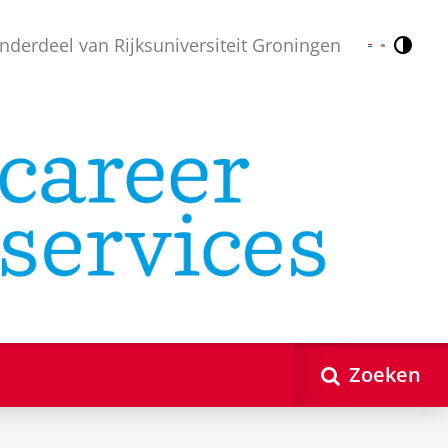
nderdeel van Rijksuniversiteit Groningen
Contr
Nederlands
English
Zoeken