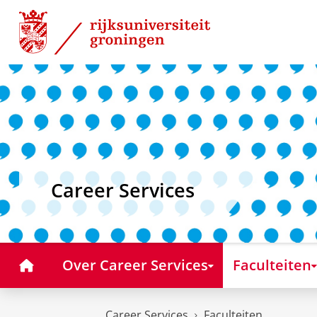
Skip
Skip
to
to
Content
Navigation
Career Services
Home
Over Career Services
Faculteiten
Career Services
Faculteiten