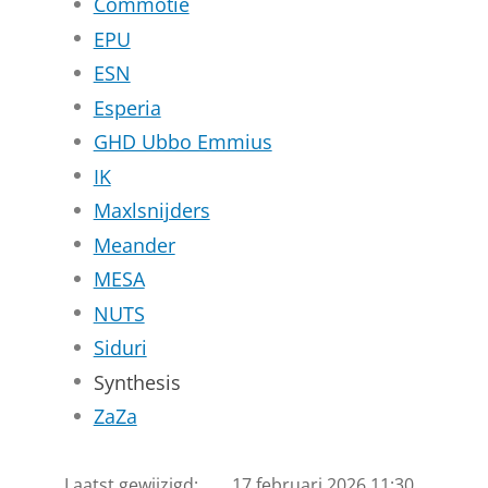
Commotie
EPU
ESN
Esperia
GHD Ubbo Emmius
IK
Maxlsnijders
Meander
MESA
NUTS
Siduri
Synthesis
ZaZa
Laatst gewijzigd:
17 februari 2026 11:30