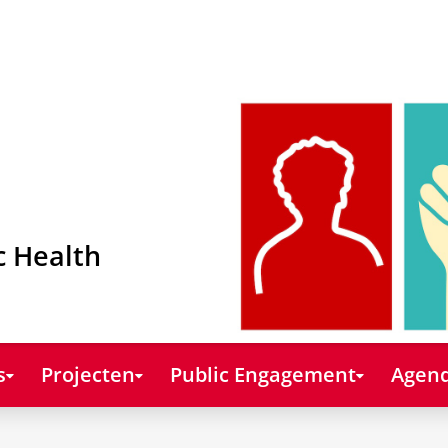
c Health
s
Projecten
Public Engagement
Agend