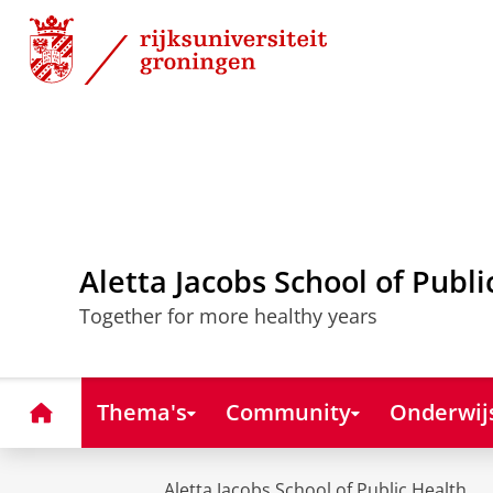
Skip
Skip
to
to
Content
Navigation
Aletta Jacobs School of Publi
Together for more healthy years
Home
Thema's
Community
Onderwij
Aletta Jacobs School of Public Health