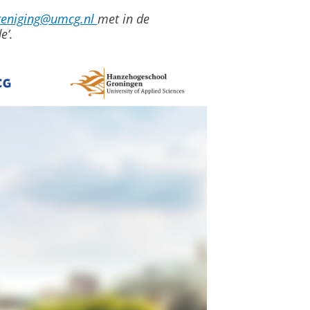
ereniging@umcg.nl
met in de
e’.