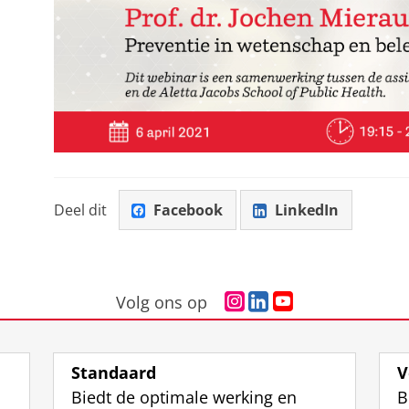
Deel dit
Facebook
LinkedIn
I
L
Y
Volg ons op
n
i
o
s
n
u
t
k
T
Standaard
V
a
e
u
Biedt de optimale werking en
B
g
d
b