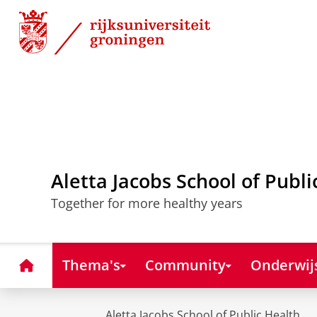
Skip
Skip
to
to
Content
Navigation
Aletta Jacobs School of Publi
Together for more healthy years
Home
Thema's
Community
Onderwij
Aletta Jacobs School of Public Health