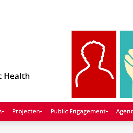
c Health
s
Projecten
Public Engagement
Agend