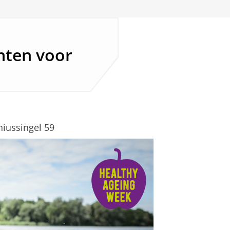
ënten voor
niussingel 59