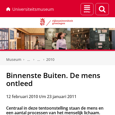
Menu
Zoek
Universiteitsmuseum
en
zoeken
Skip
Skip
to
to
Museum
2010
Content
Navigation
Binnenste Buiten. De mens
ontleed
12 februari 2010 t/m 23 januari 2011
Centraal in deze tentoonstelling staan de mens en
een aantal processen van het menselijk lichaam.