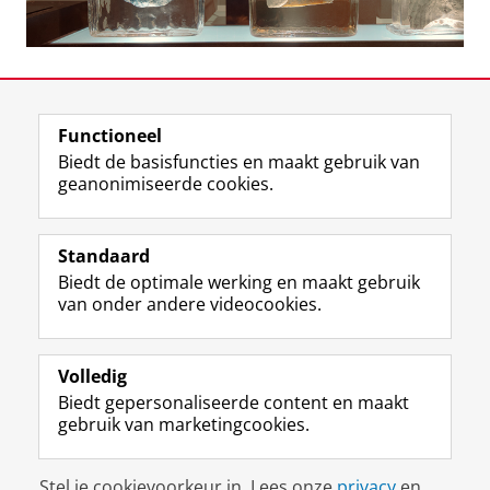
Laatst gewijzigd:
29 maart 2023 12:24
Functioneel
View this page in:
English
Biedt de basisfuncties en maakt gebruik van
geanonimiseerde cookies.
F
T
I
Volg ons op
a
w
n
Standaard
c
i
s
Biedt de optimale werking en maakt gebruik
e
t
t
Over het museum
van onder andere videocookies.
b
t
a
Ook interessant
o
e
g
o
r
r
Praktisch
k
p
a
Volledig
p
r
m
Biedt gepersonaliseerde content en maakt
Volg ons op
a
o
-
gebruik van marketingcookies.
g
f
a
i
i
c
Disclaimer & Copyright
Privacy
Cookies
n
e
c
Stel je cookievoorkeur in. Lees onze
privacy
en