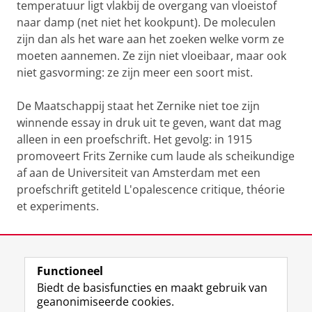
temperatuur ligt vlakbij de overgang van vloeistof
naar damp (net niet het kookpunt). De moleculen
zijn dan als het ware aan het zoeken welke vorm ze
moeten aannemen. Ze zijn niet vloeibaar, maar ook
niet gasvorming: ze zijn meer een soort mist.
De Maatschappij staat het Zernike niet toe zijn
winnende essay in druk uit te geven, want dat mag
alleen in een proefschrift. Het gevolg: in 1915
promoveert Frits Zernike cum laude als scheikundige
af aan de Universiteit van Amsterdam met een
proefschrift getiteld L'opalescence critique, théorie
et experiments.
Laatst gewijzigd:
16 maart 2023 15:18
Functioneel
View this page in:
English
Biedt de basisfuncties en maakt gebruik van
geanonimiseerde cookies.