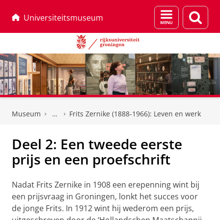
Menu
Zoek
Universiteitsmuseum
en
zoeken
Skip
Skip
to
to
Museum
Frits Zernike (1888-1966): Leven en werk
Content
Navigation
Deel 2: Een tweede eerste
prijs en een proefschrift
Nadat Frits Zernike in 1908 een erepenning wint bij
een prijsvraag in Groningen, lonkt het succes voor
de jonge Frits. In 1912 wint hij wederom een prijs,