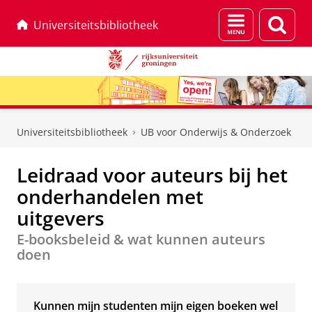
Menu
Zoek
Universiteitsbibliotheek
en
zoeken
Skip
Skip
to
to
Universiteitsbibliotheek
UB voor Onderwijs & Onderzoek
Content
Navigation
Leidraad voor auteurs bij het
onderhandelen met
uitgevers
E-booksbeleid & wat kunnen auteurs
doen
Kunnen mijn studenten mijn eigen boeken wel