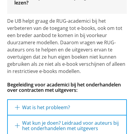
lezen?
De UB helpt graag de RUG-academici bij het
verbeteren van de toegang tot e-books, ook om tot
een breder aanbod te komen in bij voorkeur
duurzamere modellen. Daarom vragen we RUG-
auteurs ons te helpen en de uitgevers ervan te
overtuigen dat ze hun eigen boeken niet kunnen
gebruiken als ze niet als e-book verschijnen of alleen
in restrictieve e-books modellen.
Begeleiding voor academici bij het onderhandelen
over contracten met uitgevers:
Wat is het probleem?
Als je een academisch boek schrijft, wil je
Wat kun je doen? Leidraad voor auteurs bij
waarschijnlijk dat je studenten het kunnen
het onderhandelen met uitgevers
lezen. Daarom wil je dat de UB het als een e-