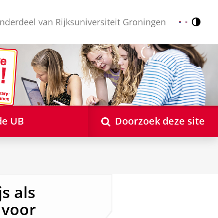
nderdeel van Rijksuniversiteit Groningen
Contr
Nederlands
English
de UB
Doorzoek deze site
s als
 voor