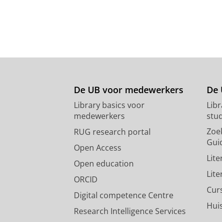
De UB voor medewerkers
De 
Library basics voor
Lib
medewerkers
stu
Zoe
RUG research portal
Gui
Open Access
Lit
Open education
Lit
ORCID
Cur
Digital competence Centre
Hui
Research Intelligence Services