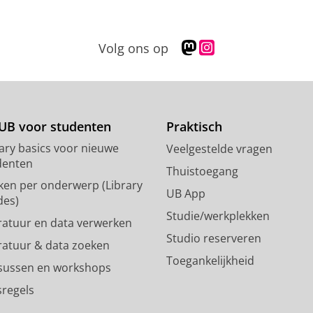
M
I
Volg ons op
a
n
s
s
t
t
o
a
d
g
UB voor studenten
Praktisch
o
r
rary basics voor nieuwe
Veelgestelde vragen
n
a
denten
p
m
Thuistoegang
ken per onderwerp (Library
r
-
UB App
des)
o
a
Studie/werkplekken
f
c
eratuur en data verwerken
i
c
Studio reserveren
eratuur & data zoeken
e
o
Toegankelijkheid
l
u
sussen en workshops
R
n
sregels
i
t
j
R