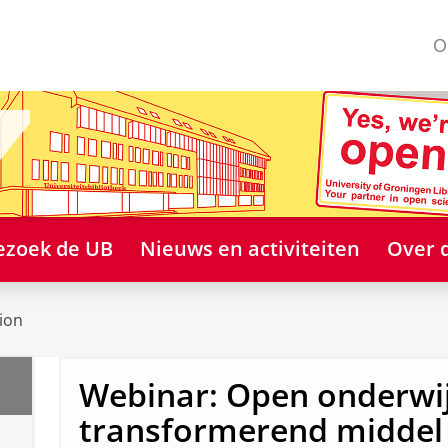
O
ezoek de UB
Nieuws en activiteiten
Over 
ion
Webinar: Open onderwij
transformerend middel