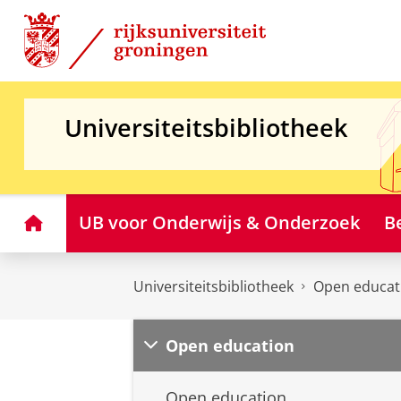
Skip
Skip
to
to
Content
Navigation
Universiteitsbibliotheek
Home
UB voor Onderwijs & Onderzoek
B
Universiteitsbibliotheek
Open educat
Open education
Open education