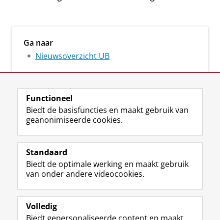
Ga naar
Nieuwsoverzicht UB
Functioneel
Biedt de basisfuncties en maakt gebruik van
geanonimiseerde cookies.
M
I
Volg ons op
a
n
Standaard
s
s
Biedt de optimale werking en maakt gebruik
t
t
De UB voor medewerkers
van onder andere videocookies.
o
a
De UB voor studenten
d
g
o
r
Praktisch
n
a
Volledig
p
m
Biedt gepersonaliseerde content en maakt