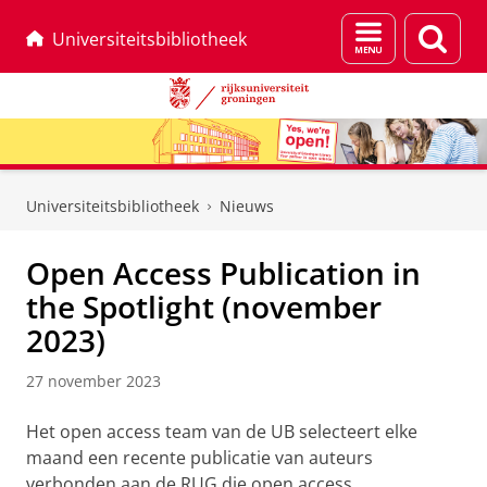
Menu
Zoek
Universiteitsbibliotheek
en
zoeken
Skip
Skip
to
to
Universiteitsbibliotheek
Nieuws
Content
Navigation
Open Access Publication in
the Spotlight (november
2023)
27 november 2023
Het open access team van de UB selecteert elke
maand een recente publicatie van auteurs
verbonden aan de RUG die open access