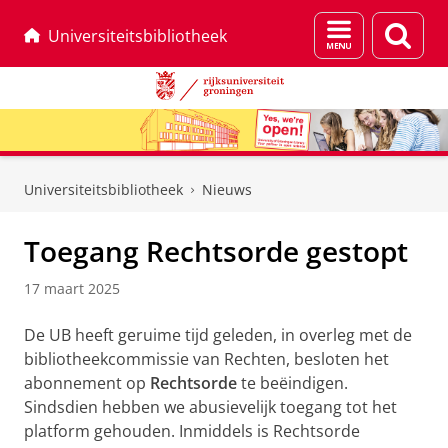
Menu
Zoek
Universiteitsbibliotheek
en
zoeken
Skip
Skip
to
to
Universiteitsbibliotheek
Nieuws
Content
Navigation
Toegang Rechtsorde gestopt
17 maart 2025
De UB heeft geruime tijd geleden, in overleg met de
bibliotheekcommissie van Rechten, besloten het
abonnement op
Rechtsorde
te beëindigen.
Sindsdien hebben we abusievelijk toegang tot het
platform gehouden. Inmiddels is Rechtsorde