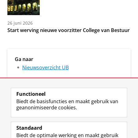
26 juni 2026
Start werving nieuwe voorzitter College van Bestuur
Ga naar
Nieuwsoverzicht UB
Functioneel
Biedt de basisfuncties en maakt gebruik van
geanonimiseerde cookies.
M
I
Volg ons op
a
n
Standaard
s
s
Biedt de optimale werking en maakt gebruik
t
t
De UB voor medewerkers